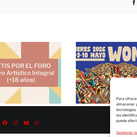
Clases de yoga i
La Compañía Maltravieso
iniciativa de Ame
Teatro participará en el
Cáceres para m
Programa del WOMAD 2026:
autoestima y el
MUNDO DE PALABRAS
corpor
Para ofrece
almacenar y/
tecnologías
las identifi
puede afect
Gestionar lo