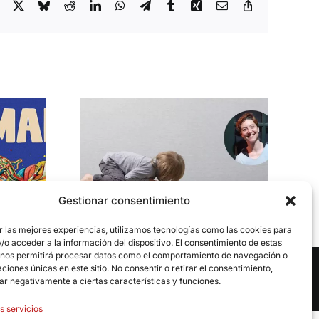
Facebook
X
Bluesky
Reddit
LinkedIn
WhatsApp
Telegram
Tumblr
Xing
Email
Copy
Link
nfantil: la
El Festival de Teatro Clásico de
lia David en
Cáceres encara su última
ejorar la
semana con una programación
 desarrollo
Gestionar consentimiento
centrada en los más pequeños
al
r las mejores experiencias, utilizamos tecnologías como las cookies para
o acceder a la información del dispositivo. El consentimiento de estas
 nos permitirá procesar datos como el comportamiento de navegación o
caciones únicas en este sitio. No consentir o retirar el consentimiento,
Aviso legal
|
Política de privacidad
|
Política de cookies
ar negativamente a ciertas características y funciones.
s servicios