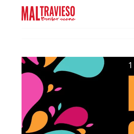
Skip
to
content
View
Larger
Image