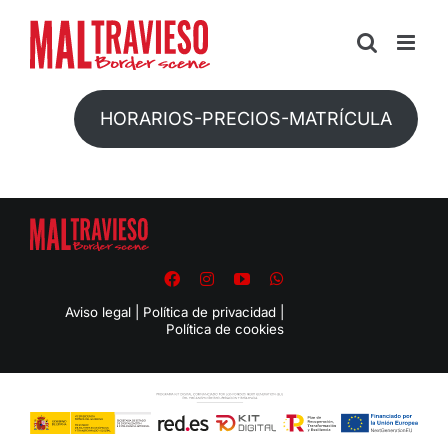
Skip
to
content
HORARIOS-PRECIOS-MATRÍCULA
Aviso legal
|
Política de privacidad
|
Política de cookies