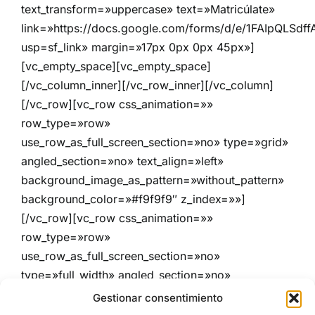
text_transform=»uppercase» text=»Matricúlate»
link=»https://docs.google.com/forms/d/e/1FAIpQLSd
usp=sf_link» margin=»17px 0px 0px 45px»]
[vc_empty_space][vc_empty_space]
[/vc_column_inner][/vc_row_inner][/vc_column]
[/vc_row][vc_row css_animation=»»
row_type=»row»
use_row_as_full_screen_section=»no» type=»grid»
angled_section=»no» text_align=»left»
background_image_as_pattern=»without_pattern»
background_color=»#f9f9f9″ z_index=»»]
[/vc_row][vc_row css_animation=»»
row_type=»row»
use_row_as_full_screen_section=»no»
type=»full_width» angled_section=»no»
text_align=»left»
Gestionar consentimiento
background_image_as_pattern=»without_pattern»]