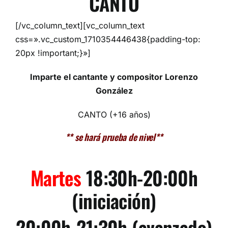
CANTO
[/vc_column_text][vc_column_text
css=».vc_custom_1710354446438{padding-top:
20px !important;}»]
Imparte el cantante y compositor Lorenzo
González
CANTO (+16 años)
** se hará prueba de nivel**
Martes
18:30h-20:00h
(iniciación)
20:00h-21:30h (avanzado)