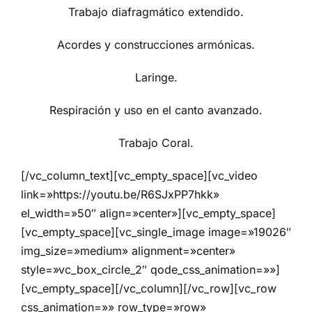
Trabajo diafragmático extendido.
Acordes y construcciones armónicas.
Laringe.
Respiración y uso en el canto avanzado.
Trabajo Coral.
[/vc_column_text][vc_empty_space][vc_video
link=»https://youtu.be/R6SJxPP7hkk»
el_width=»50″ align=»center»][vc_empty_space]
[vc_empty_space][vc_single_image image=»19026″
img_size=»medium» alignment=»center»
style=»vc_box_circle_2″ qode_css_animation=»»]
[vc_empty_space][/vc_column][/vc_row][vc_row
css_animation=»» row_type=»row»