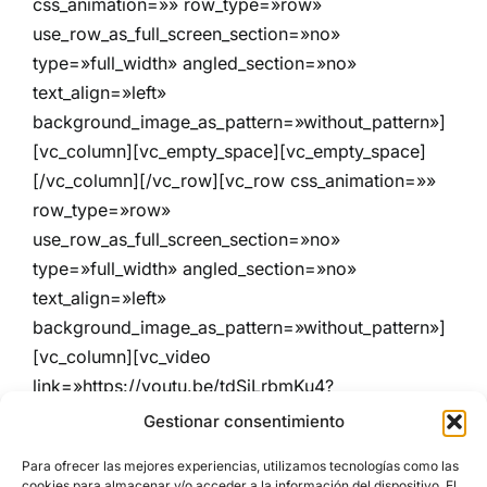
css_animation=»» row_type=»row»
use_row_as_full_screen_section=»no»
type=»full_width» angled_section=»no»
text_align=»left»
background_image_as_pattern=»without_pattern»]
[vc_column][vc_empty_space][vc_empty_space]
[/vc_column][/vc_row][vc_row css_animation=»»
row_type=»row»
use_row_as_full_screen_section=»no»
type=»full_width» angled_section=»no»
text_align=»left»
background_image_as_pattern=»without_pattern»]
[vc_column][vc_video
link=»https://youtu.be/tdSiLrbmKu4?
feature=shared» el_width=»20″ align=»center»
Gestionar consentimiento
title=»Robe-Nada que perder.»][vc_empty_space]
Para ofrecer las mejores experiencias, utilizamos tecnologías como las
[/vc_column][/vc_row]
cookies para almacenar y/o acceder a la información del dispositivo. El