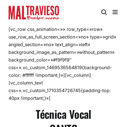
Skip
to
content
[vc_row css_animation=»» row_type=»row»
use_row_as_full_screen_section=»no» type=»grid»
angled_section=»no» text_align=»left»
background_image_as_pattern=»without_pattern»
background_color=»#f9f9f9″
css=».vc_custom_1469536564819{background-
color: #ffffff !important;}»][vc_column]
[vc_column_text
css=».vc_custom_1710354726745{padding-top:
40px !important;}»]
Técnica Vocal